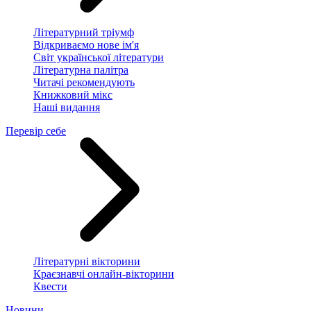
Літературний тріумф
Відкриваємо нове ім'я
Світ української літератури
Літературна палітра
Читачі рекомендують
Книжковий мікс
Наші видання
Перевір себе
Літературні вікторини
Краєзнавчі онлайн-вікторини
Квести
Новини