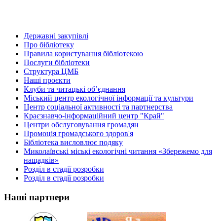
Державні закупівлі
Про бібліотеку
Правила користування бібліотекою
Послуги бібліотеки
Структура ЦМБ
Наші проєкти
Клуби та читацькі об’єднання
Міський центр екологічної інформації та культури
Центр соціальної активності та партнерства
Краєзнавчо-інформаційний центр "Край"
Центри обслуговування громадян
Промоція громадського здоров'я
Бібліотека висловлює подяку
Миколаївські міські екологічні читання «Збережемо для
нащадків»
Розділ в стадії розробки
Розділ в стадії розробки
Наші партнери