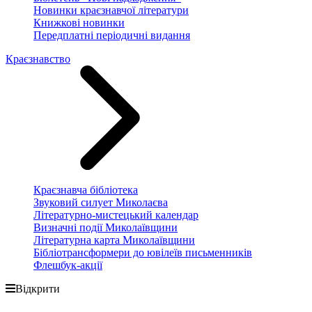
Новинки краєзнавчої літератури
Книжкові новинки
Передплатні періодичні видання
Краєзнавство
Краєзнавча бібліотека
Звуковий силует Миколаєва
Літературно-мистецький календар
Визначні події Миколаївщини
Літературна карта Миколаївщини
Бібліотрансформери до ювілеїв письменників
Флешбук-акції
Відкрити