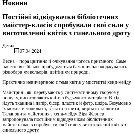
Новини
Постійні відвідувачки бібліотечних
майстер-класів спробували свої сили у
виготовленні квітів з синельного дроту
Деталі
07.04.2024
Весна – пора цвітіння й очікування чогось приємного. Саме
навесні все більше пробуджується бажання насолоджуватись
різнобарв`ям кольорів, цвітінням природи.
Практично невичерпною є тема квітів у мистецтві хенд-мейду
Майстрині, які перебувають у систематичному творчому
пошуку, виготовляють квіти з будь-якого матеріалу. В хід
йдуть тканина і папір, бісер, пластик й фетр, шкіра. Безумовно
їх можна й малювати, в`язати й шити, вирізати та ліпити.
Талановита майстриня з хенд-мейду Віра Жевнер
запропонувала постійним відвідувачкам бібліотечних
майстер-класів спробувати свої сили у виготовленні квітів з
синельного дроту.