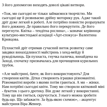
З його допомогою виходять доволі цікаві витвори.
«Тож, ми сьогодні не тільки займаємося творчістю. Ми
сьогодні ще й розвиваємо дрібну моторику рук. Адже такий
дріт дуже легкий в роботі. Але потрібно повністю розрахувати
його довжину. Де правильно його перекрутити. Де його
перегнути. Квітка – тендітна рослина», - зазначає керівниця
культурно-мистецької асоціації «Арт-спокуса» Валентина
Кривцова.
Пухнастий дріт отримав сучасний виток розвитку саме
завдяки винахідливості майстринь з хенд-мейду й
рукодільниць. Ця пухнаста, гнучка паличка, винайдена на
Заході, спочатку призначалась для прочищення курильних
трубок.
«Але майстрині, бачте, як його використовують? Для
створення квітів. Дітки створюють іграшки різноманітні.
Різноманітні вироби з якими потім граються. А ми – жінки.
Нам потрібні сьогодні квіти. Тому ми створили квітковий міні
- букетик з цього дротику. Він дуже легкий у використанні.
Тому що він гнеться, скручується. З нього можна зробити
будь-що. Що забажаєте. За будь-якою схемою», - акцентує
майстриня Віра Жевнер.