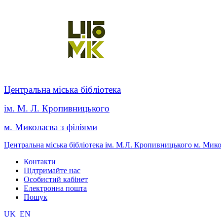
Центральна міська бібліотека
ім. М. Л. Кропивницького
м. Миколаєва з філіями
Центральна міська бібліотека ім. М.Л. Кропивницького м. Мик
Контакти
Підтримайте нас
Особистий кабінет
Електронна пошта
Пошук
UK
EN