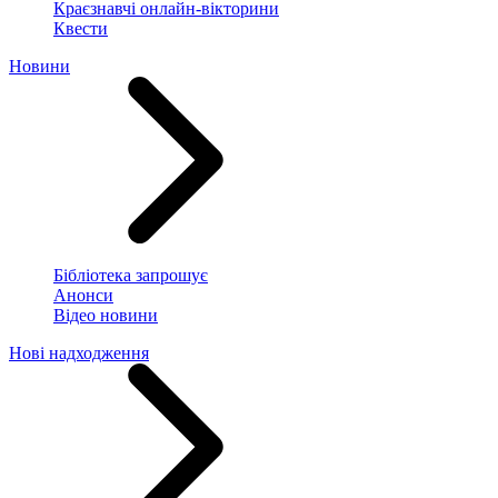
Краєзнавчі онлайн-вікторини
Квести
Новини
Бібліотека запрошує
Анонси
Відео новини
Нові надходження