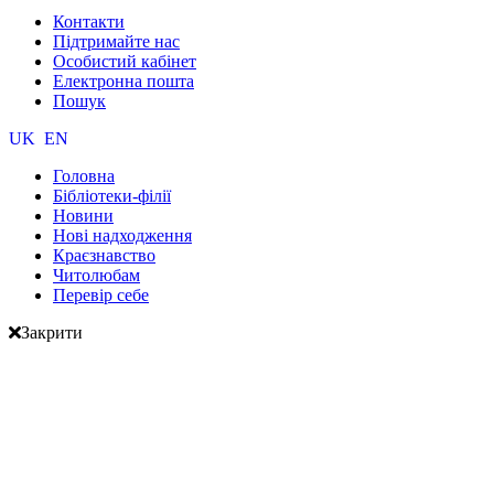
Контакти
Підтримайте нас
Особистий кабінет
Електронна пошта
Пошук
UK
EN
Головна
Бібліотеки-філії
Новини
Нові надходження
Краєзнавство
Читолюбам
Перевір себе
Закрити