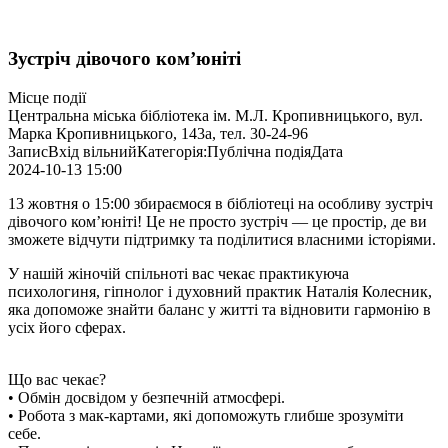
Зустріч дівочого ком’юніті
Місце події
Центральна міська бібліотека ім. М.Л. Кропивницького, вул.
Марка Кропивницького, 143а, тел. 30-24-96
Запис
Вхід вільний
Категорія:
Публічна подія
Дата
2024-10-13
15:00
13 жовтня о 15:00 збираємося в бібліотеці на особливу зустріч
дівочого ком’юніті! Це не просто зустріч — це простір, де ви
зможете відчути підтримку та поділитися власними історіями.
У нашій жіночій спільноті вас чекає практикуюча
психологиня, гіпнолог і духовний практик Наталія Колесник,
яка допоможе знайти баланс у житті та відновити гармонію в
усіх його сферах.
Що вас чекає?
• Обмін досвідом у безпечній атмосфері.
• Робота з мак-картами, які допоможуть глибше зрозуміти
себе.