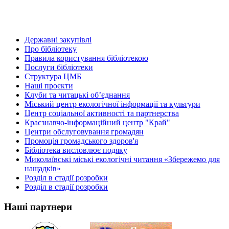
Державні закупівлі
Про бібліотеку
Правила користування бібліотекою
Послуги бібліотеки
Структура ЦМБ
Наші проєкти
Клуби та читацькі об’єднання
Міський центр екологічної інформації та культури
Центр соціальної активності та партнерства
Краєзнавчо-інформаційний центр "Край"
Центри обслуговування громадян
Промоція громадського здоров'я
Бібліотека висловлює подяку
Миколаївські міські екологічні читання «Збережемо для
нащадків»
Розділ в стадії розробки
Розділ в стадії розробки
Наші партнери