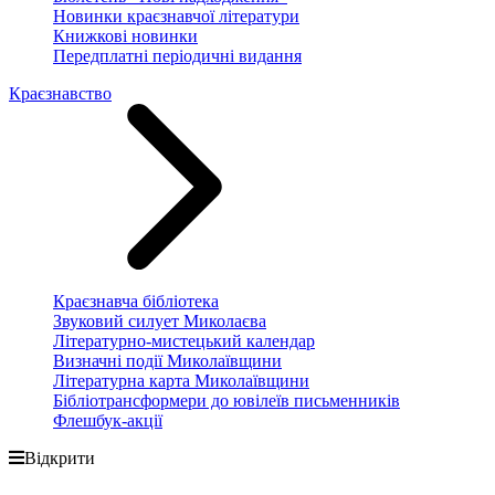
Новинки краєзнавчої літератури
Книжкові новинки
Передплатні періодичні видання
Краєзнавство
Краєзнавча бібліотека
Звуковий силует Миколаєва
Літературно-мистецький календар
Визначні події Миколаївщини
Літературна карта Миколаївщини
Бібліотрансформери до ювілеїв письменників
Флешбук-акції
Відкрити