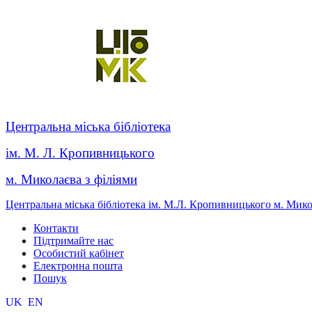
Центральна міська бібліотека
ім. М. Л. Кропивницького
м. Миколаєва з філіями
Центральна міська бібліотека ім. М.Л. Кропивницького м. Мик
Контакти
Підтримайте нас
Особистий кабінет
Електронна пошта
Пошук
UK
EN