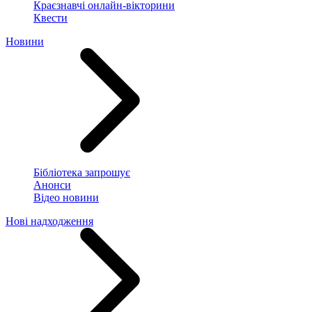
Краєзнавчі онлайн-вікторини
Квести
Новини
Бібліотека запрошує
Анонси
Відео новини
Нові надходження