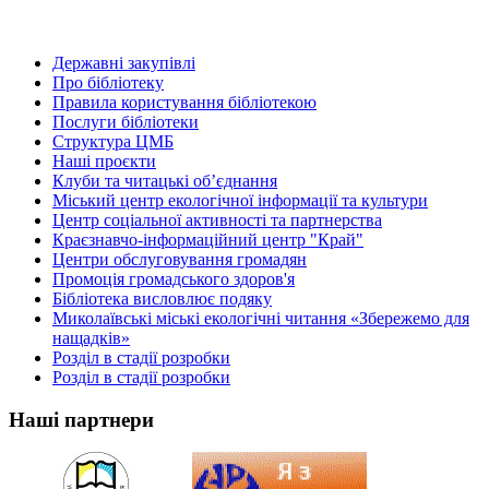
Державні закупівлі
Про бібліотеку
Правила користування бібліотекою
Послуги бібліотеки
Структура ЦМБ
Наші проєкти
Клуби та читацькі об’єднання
Міський центр екологічної інформації та культури
Центр соціальної активності та партнерства
Краєзнавчо-інформаційний центр "Край"
Центри обслуговування громадян
Промоція громадського здоров'я
Бібліотека висловлює подяку
Миколаївські міські екологічні читання «Збережемо для
нащадків»
Розділ в стадії розробки
Розділ в стадії розробки
Наші партнери