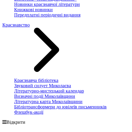
Новинки краєзнавчої літератури
Книжкові новинки
Передплатні періодичні видання
Краєзнавство
Краєзнавча бібліотека
Звуковий силует Миколаєва
Літературно-мистецький календар
Визначні події Миколаївщини
Літературна карта Миколаївщини
Бібліотрансформери до ювілеїв письменників
Флешбук-акції
Відкрити