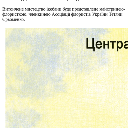
Витончене мистецтво ікебани буде представлене майстринею-
флористкою, членкинею Асоціації флористів України Тетяни
Єрьоменко.