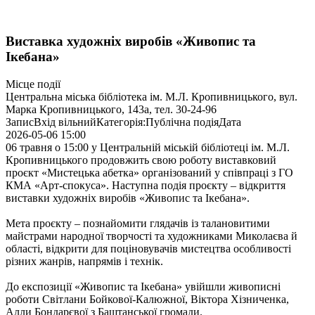
Виставка художніх виробів «Живопис та
Ікебана»
Місце події
Центральна міська бібліотека ім. М.Л. Кропивницького, вул.
Марка Кропивницького, 143а, тел. 30-24-96
Запис
Вхід вільний
Категорія:
Публічна подія
Дата
2026-05-06
15:00
06 травня о 15:00 у Центральній міській бібліотеці ім. М.Л.
Кропивницького продовжить свою роботу виставковий
проєкт «Мистецька абетка» організований у співпраці з ГО
КМА «Арт-спокуса». Наступна подія проєкту – відкриття
виставки художніх виробів «Живопис та Ікебана».
Мета проєкту – познайомити глядачів із талановитими
майстрами народної творчості та художниками Миколаєва й
області, відкрити для поціновувачів мистецтва особливості
різних жанрів, напрямів і технік.
До експозиції «Живопис та Ікебана» увійшли живописні
роботи Світлани Бойкової-Калюжної, Віктора Хізниченка,
Алли Бондарєвої з Баштанської громади.