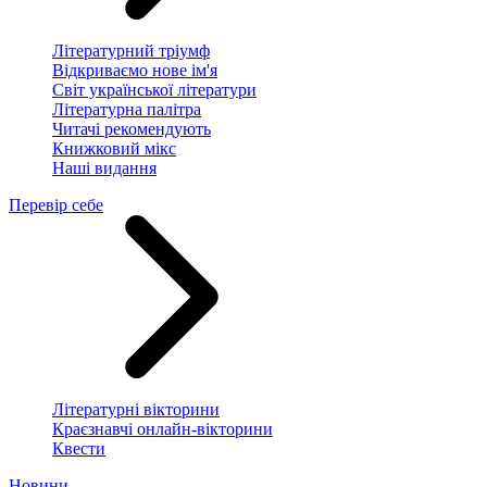
Літературний тріумф
Відкриваємо нове ім'я
Світ української літератури
Літературна палітра
Читачі рекомендують
Книжковий мікс
Наші видання
Перевір себе
Літературні вікторини
Краєзнавчі онлайн-вікторини
Квести
Новини