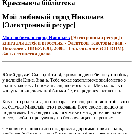
Краєзнавча бібліотека
Мой любимый город Николаев
[Электронный ресурс]
Мой любимый город Николаев
[Электронный ресурс] :
книга для детей и взрослых. - Электрон. текстовые дан. -
Николаев : НИБУЛОН, 2008. - 1 эл. опт. диск (CD-ROM). -
Загл. с этикетки диска
Юний друже! Сьогодні ти відкриваєш для себе нову сторінку
у великій Книзі Знань. Тебе чекає захоплююче знайомство з
рідним містом. Ти вже знаєш, що його ім'я - Миколаїв. Тут
живуть і працюють твої батьки. Тут народився і живеш ти.
Комп'ютерна книга, що ти зараз читаєш, розповість тобі, хто і
як будував Миколаїв, хто прославив його своєю працею та
подвигами. Ти довідаєшся, чим живе сьогодні наше рідне
місто, зробиш прогулянку по його вулицях і паренням.
Сміливо й наполегливо подорожуй дорогами нових знань,
люби своїх батьків, свою Батьківщину, місто, в якому живеш.