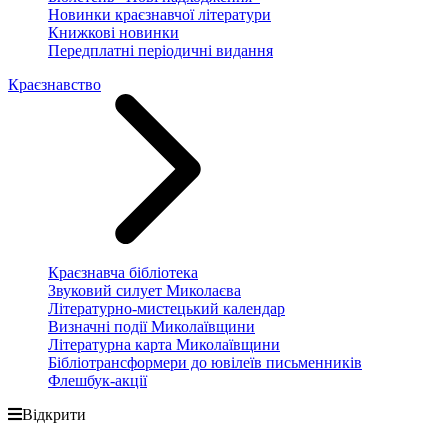
Новинки краєзнавчої літератури
Книжкові новинки
Передплатні періодичні видання
Краєзнавство
Краєзнавча бібліотека
Звуковий силует Миколаєва
Літературно-мистецький календар
Визначні події Миколаївщини
Літературна карта Миколаївщини
Бібліотрансформери до ювілеїв письменників
Флешбук-акції
Відкрити