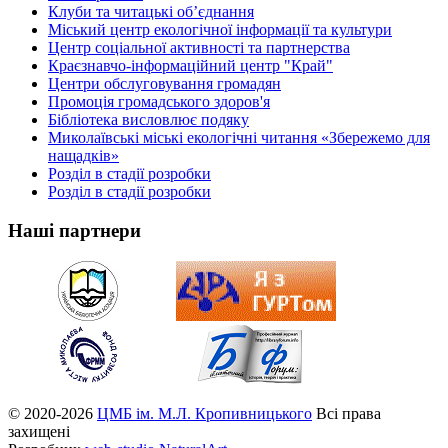
Клуби та читацькі об’єднання
Міський центр екологічної інформації та культури
Центр соціальної активності та партнерства
Краєзнавчо-інформаційний центр "Край"
Центри обслуговування громадян
Промоція громадського здоров'я
Бібліотека висловлює подяку
Миколаївські міські екологічні читання «Збережемо для
нащадків»
Розділ в стадії розробки
Розділ в стадії розробки
Наші партнери
© 2020-2026
ЦМБ ім. М.Л. Кропивницького
Всі права
захищені