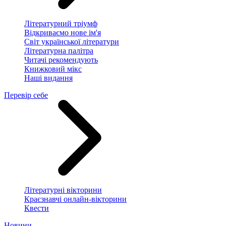
Літературний тріумф
Відкриваємо нове ім'я
Світ української літератури
Літературна палітра
Читачі рекомендують
Книжковий мікс
Наші видання
Перевір себе
Літературні вікторини
Краєзнавчі онлайн-вікторини
Квести
Новини