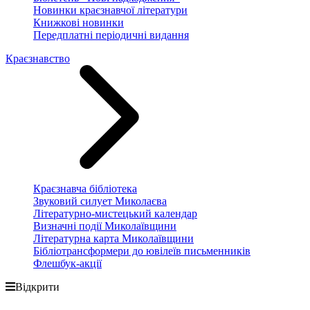
Новинки краєзнавчої літератури
Книжкові новинки
Передплатні періодичні видання
Краєзнавство
Краєзнавча бібліотека
Звуковий силует Миколаєва
Літературно-мистецький календар
Визначні події Миколаївщини
Літературна карта Миколаївщини
Бібліотрансформери до ювілеїв письменників
Флешбук-акції
Відкрити