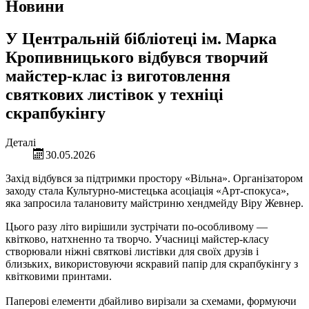
Новини
У Центральній бібліотеці ім. Марка
Кропивницького відбувся творчий
майстер-клас із виготовлення
святкових листівок у техніці
скрапбукінгу
Деталі
30.05.2026
Захід відбувся за підтримки простору «Вільна». Організатором
заходу стала Культурно-мистецька асоціація «Арт-спокуса»,
яка запросила талановиту майстриню хендмейду Віру Жевнер.
Цього разу літо вирішили зустрічати по-особливому —
квітково, натхненно та творчо. Учасниці майстер-класу
створювали ніжні святкові листівки для своїх друзів і
близьких, використовуючи яскравий папір для скрапбукінгу з
квітковими принтами.
Паперові елементи дбайливо вирізали за схемами, формуючи