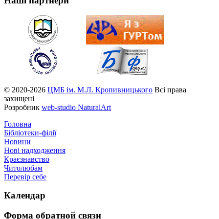
Наші партнери
© 2020-2026
ЦМБ ім. М.Л. Кропивницького
Всі права
захищені
Розробник
web-studio NaturalArt
Головна
Бібліотеки-філії
Новини
Нові надходження
Краєзнавство
Читолюбам
Перевір себе
Календар
Форма
обратной связи