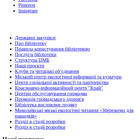
Pinterest
Instagram
Державні закупівлі
Про бібліотеку
Правила користування бібліотекою
Послуги бібліотеки
Структура ЦМБ
Наші проєкти
Клуби та читацькі об’єднання
Міський центр екологічної інформації та культури
Центр соціальної активності та партнерства
Краєзнавчо-інформаційний центр "Край"
Центри обслуговування громадян
Промоція громадського здоров'я
Бібліотека висловлює подяку
Миколаївські міські екологічні читання «Збережемо для
нащадків»
Розділ в стадії розробки
Розділ в стадії розробки