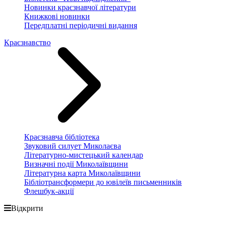
Новинки краєзнавчої літератури
Книжкові новинки
Передплатні періодичні видання
Краєзнавство
Краєзнавча бібліотека
Звуковий силует Миколаєва
Літературно-мистецький календар
Визначні події Миколаївщини
Літературна карта Миколаївщини
Бібліотрансформери до ювілеїв письменників
Флешбук-акції
Відкрити