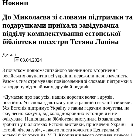
Новини
До Миколаєва зі словами підтримки та
подарунками приїхала завідувачка
відділу комплектування естонської
бібліотеки посестри Тетяна Лапіна
Деталі
03.04.2024
З початком повномасштабного злочинного вторгнення
російських окупантів всі українці пережили невизначеність.
Разом з тим отримували повідомлення зі словами підтримки з-
за кордону від знайомих, друзів й родичів.
«Думаємо про вас усіх, наших дорогих колег і друзів,
постійно. Усі слова здаються у цій страшній ситуації зайвими.
Уся Естонія підтримує Україну з таким гарячим почуттям, на
яке, чесно кажучи, від холоднокровних естонців я й не
очікувала. Національна бібліотека виступила із закликом
зробити у бібліотеках Естонії виставки, присвячені Україні – її
історії, літературі», - такого листа колектив Центральної
міської бібліотеки ім. М.Л. Кропивницького отримав ранком 1