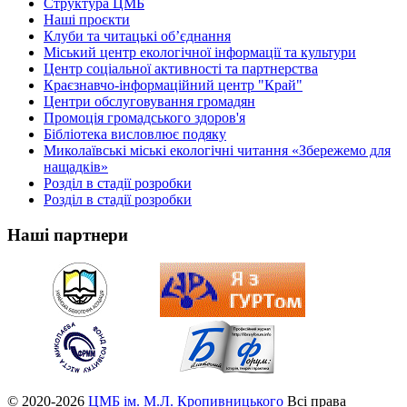
Структура ЦМБ
Наші проєкти
Клуби та читацькі об’єднання
Міський центр екологічної інформації та культури
Центр соціальної активності та партнерства
Краєзнавчо-інформаційний центр "Край"
Центри обслуговування громадян
Промоція громадського здоров'я
Бібліотека висловлює подяку
Миколаївські міські екологічні читання «Збережемо для
нащадків»
Розділ в стадії розробки
Розділ в стадії розробки
Наші партнери
© 2020-2026
ЦМБ ім. М.Л. Кропивницького
Всі права