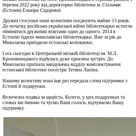
березня 2022 року від директорки бібліотеки м. Сілламяє
(Естонія) Ельвіри Сідорової.
Дружні стосунки наші колективи поєднують майже 13 років.
До початку російсько-української війни бібліотекарки встигли
обмінятися дружніми візитами один до одного. 2014 в
Естонію їздили миколаївські бібліотекарки. Вже за рік до
Миколаєва приїздили естонські колежанки.
І ось сьогодні в Центральній міській бібліотеці ім. М.Л.
Кропивницького відбулась дуже приємна зустріч. До
Миколаєва приїхала завідувачка відділу комплектування
естонської бібліотеки посестри Тетяна Лапіна.
Нашому колективу вона іще раз передала слова підтримки з
Естонії й подарунки.
Величезна подяка за щирість. Колеги, у цих подарунках та
словах ми бачимо та чуємо Ваші голоси, відчуваємо Вашу
підтримку.