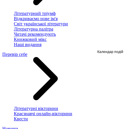
Літературний тріумф
Відкриваємо нове ім'я
Світ української літератури
Літературна палітра
Читачі рекомендують
Книжковий мікс
Наші видання
Календар подій
Перевір себе
Літературні вікторини
Краєзнавчі онлайн-вікторини
Квести
Новини