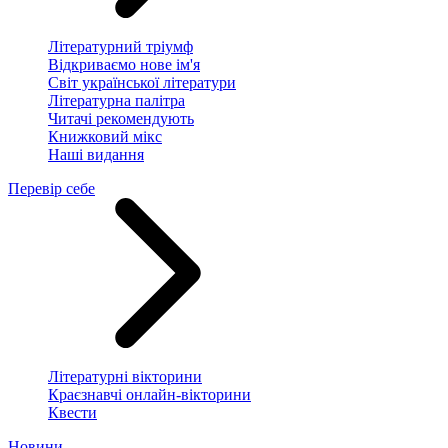
Літературний тріумф
Відкриваємо нове ім'я
Світ української літератури
Літературна палітра
Читачі рекомендують
Книжковий мікс
Наші видання
Перевір себе
Літературні вікторини
Краєзнавчі онлайн-вікторини
Квести
Новини