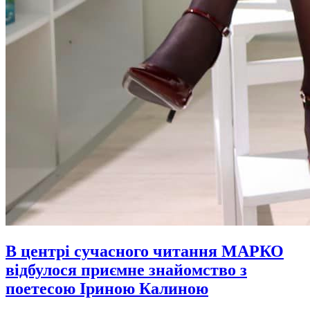
В центрі сучасного читання МАРКО
відбулося приємне знайомство з
поетесою Іриною Калиною