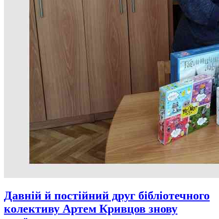
Давній й постійний друг бібліотечного
колективу Артем Кривцов знову