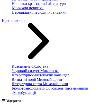
Новинки краєзнавчої літератури
Книжкові новинки
Передплатні періодичні видання
Краєзнавство
Краєзнавча бібліотека
Звуковий силует Миколаєва
Літературно-мистецький календар
Визначні події Миколаївщини
Літературна карта Миколаївщини
Бібліотрансформери до ювілеїв письменників
Флешбук-акції
Відкрити