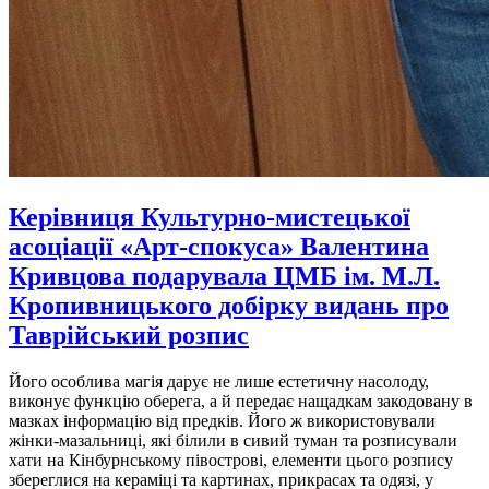
Керівниця Культурно-мистецької
асоціації «Арт-спокуса» Валентина
Кривцова подарувала ЦМБ ім. М.Л.
Кропивницького добірку видань про
Таврійський розпис
Його особлива магія дарує не лише естетичну насолоду,
виконує функцію оберега, а й передає нащадкам закодовану в
мазках інформацію від предків. Його ж використовували
жінки-мазальниці, які білили в сивий туман та розписували
хати на Кінбурнському півострові, елементи цього розпису
збереглися на кераміці та картинах, прикрасах та одязі, у