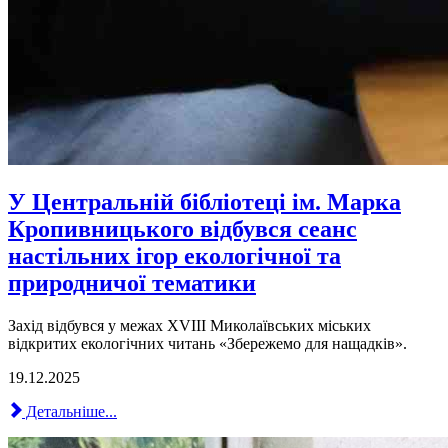
У Центральній бібліотеці ім. Марка
Кропивницького відбувся сеанс
настільних ігор екологічної та
природничої тематики
Захід відбувся у межах ХVIII Миколаївських міських
відкритих екологічних читань «Збережемо для нащадків».
19.12.2025
Детальніше...