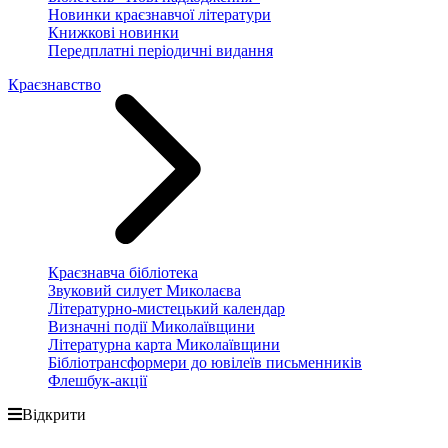
Новинки краєзнавчої літератури
Книжкові новинки
Передплатні періодичні видання
Краєзнавство
Краєзнавча бібліотека
Звуковий силует Миколаєва
Літературно-мистецький календар
Визначні події Миколаївщини
Літературна карта Миколаївщини
Бібліотрансформери до ювілеїв письменників
Флешбук-акції
Відкрити