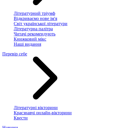
Літературний тріумф
Відкриваємо нове ім'я
Світ української літератури
Літературна палітра
Читачі рекомендують
Книжковий мікс
Наші видання
Перевір себе
Літературні вікторини
Краєзнавчі онлайн-вікторини
Квести
Новини